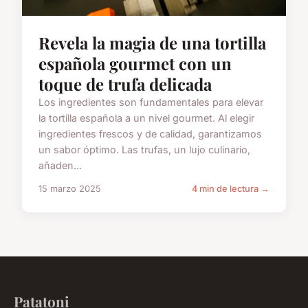
Revela la magia de una tortilla
española gourmet con un
toque de trufa delicada
Los ingredientes son fundamentales para elevar
la tortilla española a un nivel gourmet. Al elegir
ingredientes frescos y de calidad, garantizamos
un sabor óptimo. Las trufas, un lujo culinario,
añaden...
15 marzo 2025
4 min de lectura →
Patatoni